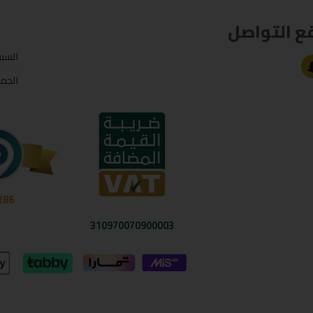
ع التواصل
السب
الجم
286
310970070900003