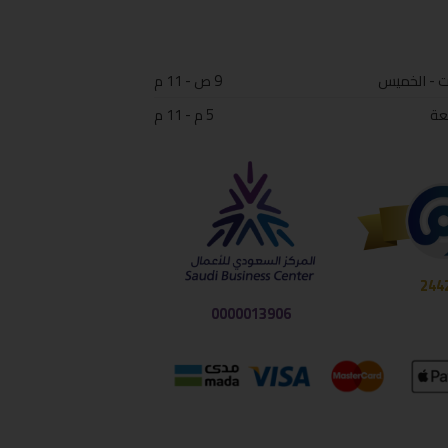
ت - الخميس
9 ص - 11 م
عة
5 م - 11 م
244
0000013906