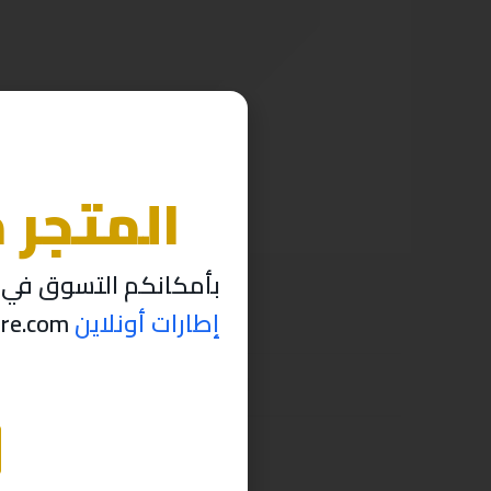
المتجر 
بأمكانكم التسوق في م
إطارات أونلاين
thabettire.com مؤقتاً ..