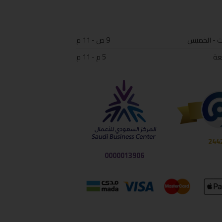
ت - الخميس
9 ص - 11 م
عة
5 م - 11 م
244
0000013906