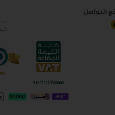
ع التواصل
السب
الجم
286
310970070900003