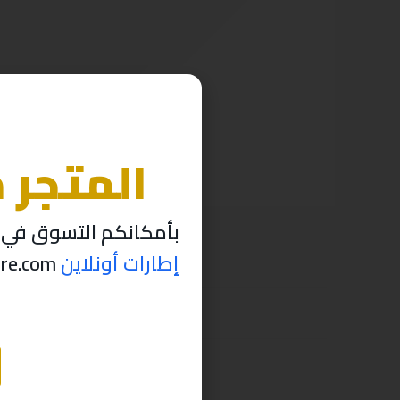
المتجر 
بأمكانكم التسوق في م
إطارات أونلاين
thabettire.com مؤقتاً ..