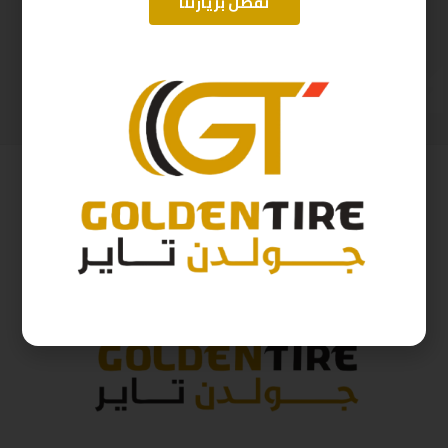
تفضل بزيارتنا
275/60/20 ارم استرونج D2025 115H
265/70/18 ارم سترونج Thailand 116H 2025
612
ر.س
552
ر.س
680
ر.س
613
ر.س
( شامل الضريبة )
( شامل الضريبة )