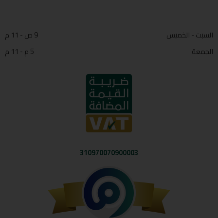
السبت - الخميس
9 ص - 11 م
الجمعة
5 م - 11 م
310970070900003