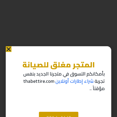
المتجر مغلق للصيانة
منتجات ذات صله
بأمكانكم التسوق في متجرنا الجديد بنفس
تجربة
شراء إطارات أونلاين
thabettire.com
-10%
-10%
مؤقتاً ..