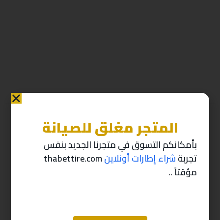
المتجر مغلق للصيانة
منتجات ذات صله
بأمكانكم التسوق في متجرنا الجديد بنفس
تجربة
شراء إطارات أونلاين
thabettire.com
-10%
-10%
مؤقتاً ..