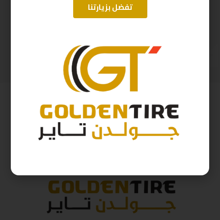
تفضل بزيارتنا
265/65/17 ارم سترونج Thailand 112H 2025
215/60/17 ابولو هندي D2025 96H
492
ر.س
397
ر.س
546
ر.س
441
ر.س
( شامل الضريبة )
( شامل الضريبة )