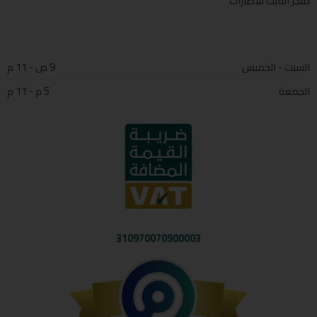
متجر الثابت للاطارات
السبت - الخميس
9 ص - 11 م
الجمعة
5 م - 11 م
310970070900003