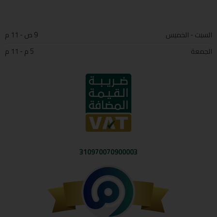
السبت - الخميس
9 ص - 11 م
الجمعة
5 م - 11 م
310970070900003