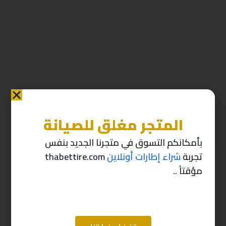
المتجر مغلق للصيانة
منتجات ذات صله
بأمكانكم التسوق في متجرنا الجديد بنفس
تجربة
شراء إطارات أونلاين
thabettire.com
-10%
-10%
مؤقتاً ..