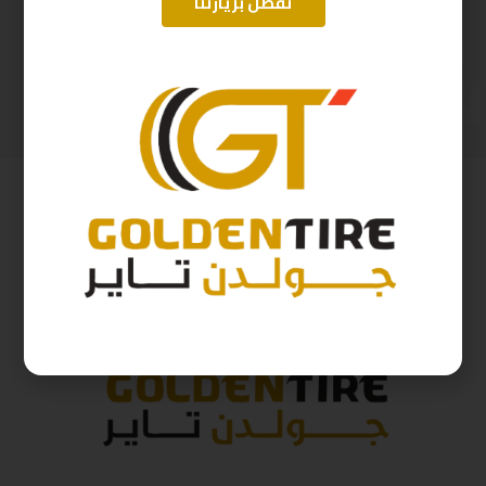
تفضل بزيارتنا
205/65/16 ابولو D2025 95H
215/60/17 ابولو هندي D2025 96H
328
ر.س
397
ر.س
364
ر.س
441
ر.س
( شامل الضريبة )
( شامل الضريبة )