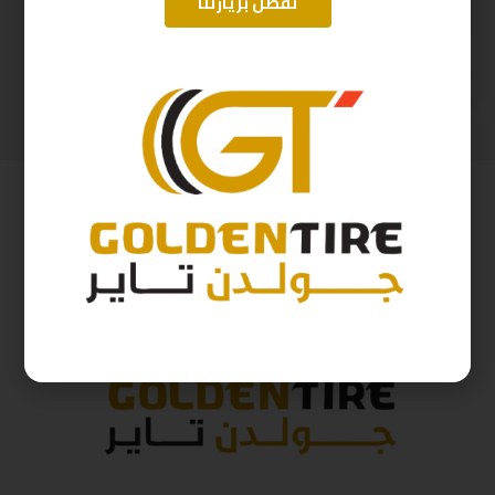
تفضل بزيارتنا
195/15 ارم سترونج Thailand 106/104 2025
265/65/18 ارم سترونج Thailand 114H 2025
317
ر.س
554
ر.س
353
ر.س
615
ر.س
( شامل الضريبة )
( شامل الضريبة )