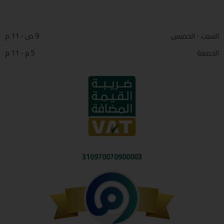
السبت - الخميس
9 ص - 11 م
الجمعة
5 م - 11 م
310970070900003