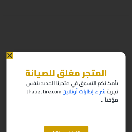
المتجر مغلق للصيانة
منتجات ذات صله
بأمكانكم التسوق في متجرنا الجديد بنفس
تجربة
شراء إطارات أونلاين
thabettire.com
-10%
-10%
مؤقتاً ..