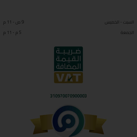
السبت - الخميس
9 ص - 11 م
الجمعة
5 م - 11 م
310970070900003