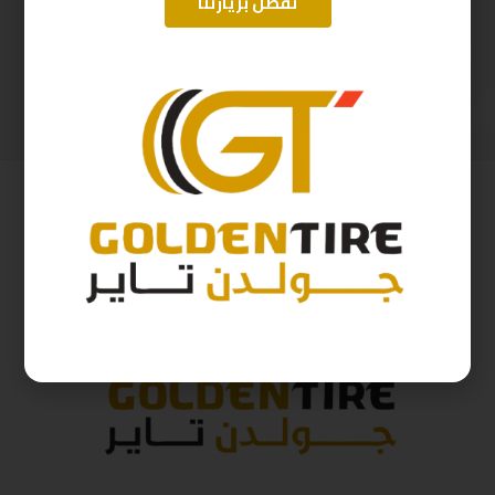
تفضل بزيارتنا
215/70/16 اريسون تايلندي T100 A2025
275/60/20 ارم استرونج D2025 115H
405
ر.س
612
ر.س
450
ر.س
680
ر.س
( شامل الضريبة )
( شامل الضريبة )