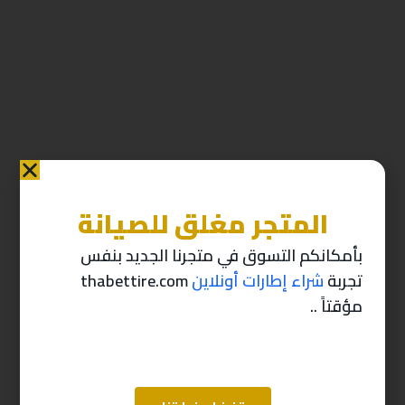
المتجر مغلق للصيانة
منتجات ذات صله
بأمكانكم التسوق في متجرنا الجديد بنفس
تجربة
شراء إطارات أونلاين
thabettire.com
-10%
-10%
مؤقتاً ..