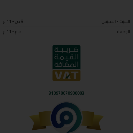
السبت - الخميس
9 ص - 11 م
الجمعة
5 م - 11 م
310970070900003