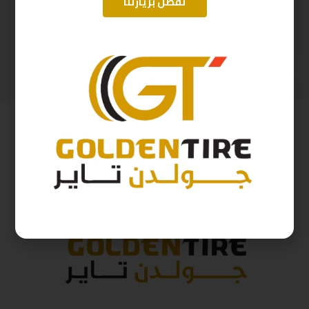
تفضل بزيارتنا
225/55/19 اريسون تايلندي A2025
275/60/20 ارم استرونج D2025 115H
480
ر.س
612
ر.س
533
ر.س
680
ر.س
( شامل الضريبة )
( شامل الضريبة )