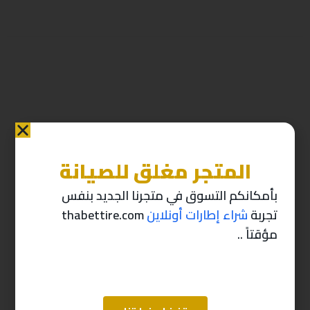
المتجر مغلق للصيانة
منتجات ذات صله
بأمكانكم التسوق في متجرنا الجديد بنفس
تجربة
شراء إطارات أونلاين
thabettire.com
-10%
-10%
مؤقتاً ..