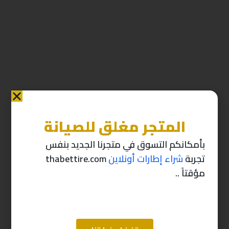
المتجر مغلق للصيانة
منتجات ذات صله
بأمكانكم التسوق في متجرنا الجديد بنفس
تجربة
شراء إطارات أونلاين
thabettire.com
-10%
-10%
مؤقتاً ..