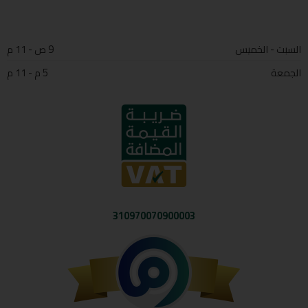
السبت - الخميس
9 ص - 11 م
الجمعة
5 م - 11 م
310970070900003