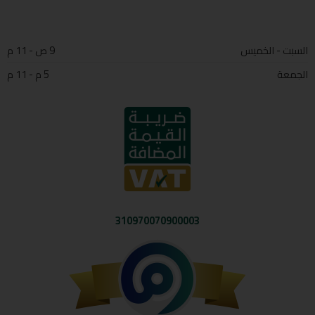
السبت - الخميس
9 ص - 11 م
الجمعة
5 م - 11 م
310970070900003