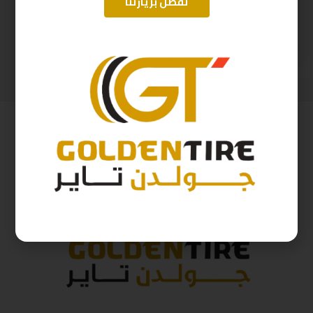
تفضل بزيارتنا
215/55/17 ابولو D2025 94Y
225/65/17 ارم سترونج Thailand 102H 2025
311
ر.س
393
ر.س
345
ر.س
437
ر.س
( شامل الضريبة )
( شامل الضريبة )