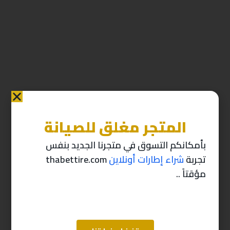
المتجر مغلق للصيانة
منتجات ذات صله
بأمكانكم التسوق في متجرنا الجديد بنفس
تجربة
شراء إطارات أونلاين
thabettire.com
-10%
-10%
مؤقتاً ..