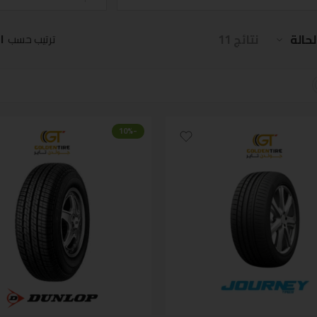
لحالة
نتائج 11
ا
ترتيب حسب
-10%