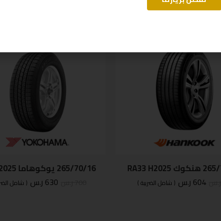
-10%
ك RA33 H2025
265/70/16 يوكوهاما G056 2025
604
ر.س
630
ر.س
ر.س
700
ر.س
( شامل الضريبة )
( شامل الضري