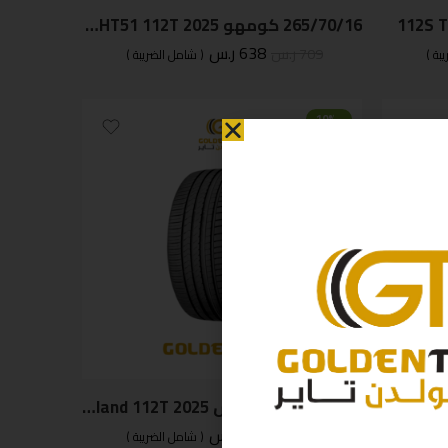
265/70/16 كومهو Korean HT51 112T 2025
638
ر.س
709
ر.س
بة )
( شامل الضريبة )
-10%
265/70/16 ماكسس Thailand 112T 2025
555
ر.س
617
ر.س
بة )
( شامل الضريبة )