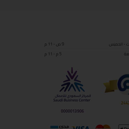
ت - الخميس
9 ص - 11 م
عة
5 م - 11 م
244
0000013906