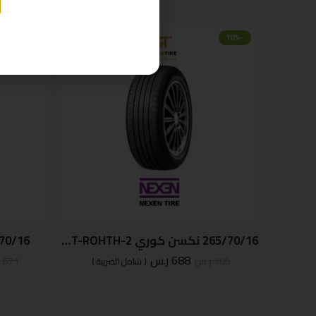
-10%
-10%
265/70/16 نكسن كوري N2025 112T-ROHTH-2
265/70/16 هنكو
688
ر.س
765
ر.س
671
( شامل الضريبة )