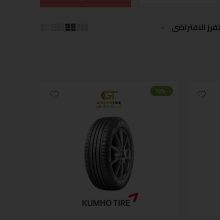
لفرز الافتراضى
-10%