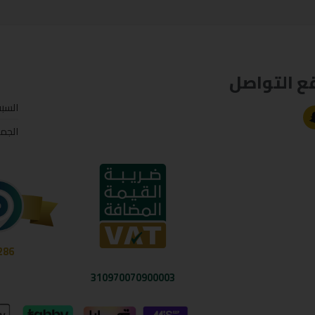
ع التواصل
السب
الجم
286
310970070900003