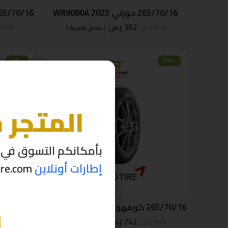
265/70/16 جورني 2025 WR9086A
362
ر.س
402
ر.س
332
( شامل الضريبة )
-10%
-10%
المتجر 
بأمكانكم التسوق في م
إطارات أونلاين
thabettire.com مؤقتاً ..
265/70/16 كومهو فيتنامي حجري AT152-2025
265/70/16 ك
742
ر.س
824
ر.س
441
( شامل الضريبة )