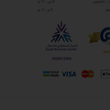
ت - الخميس
9 ص - 11 م
عة
5 م - 11 م
244
0000013906