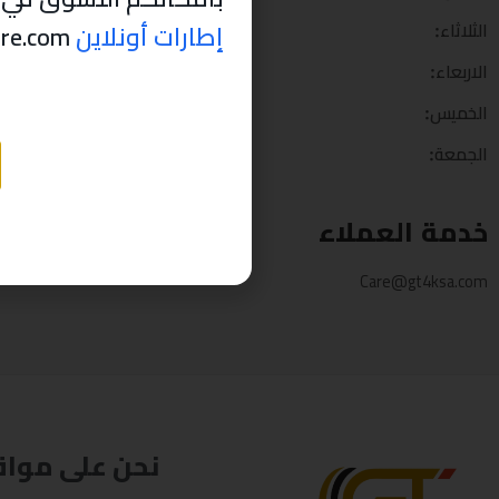
إطارات أونلاين
thabettire.com مؤقتاً ..
الثلاثاء:
9 ص – 11 م
الاربعاء:
9 ص – 11 م
الخميس:
9 ص – 11 م
الجمعة:
5 م – 11 م
خدمة العملاء
Care@gt4ksa.com
نحن على مواق