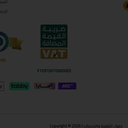
السب
الجم
286
310970070900003
حلول التقنية والخدمات | Copyright © 2026