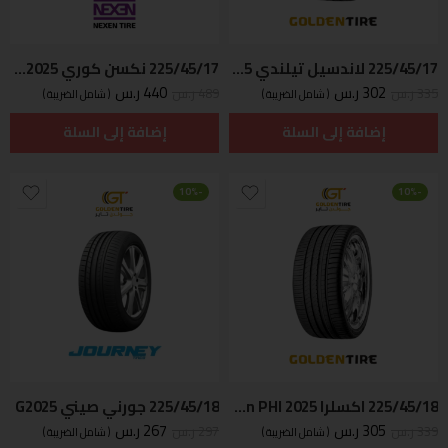
225/45/17 لاندسيل تيلندي D2025
225/45/17 نكسن كوري 94Y NFERA-SU1-2025 ع
302
ر.س
440
ر.س
335
ر.س
489
ر.س
( شامل الضريبة )
( شامل الضريبة )
إضافة إلى السلة
إضافة إلى السلة
-10%
-10%
225/45/18 اكسلرا Indonesian PHI 2025
225/45/18 جورني صيني G2025
305
ر.س
267
ر.س
339
ر.س
297
ر.س
( شامل الضريبة )
( شامل الضريبة )