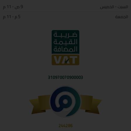
السبت - الخميس
9 ص - 11 م
الجمعة
5 م - 11 م
310970070900003
244286