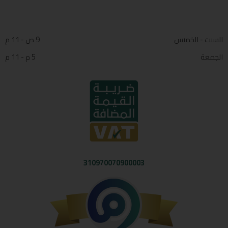
السبت - الخميس
9 ص - 11 م
الجمعة
5 م - 11 م
310970070900003