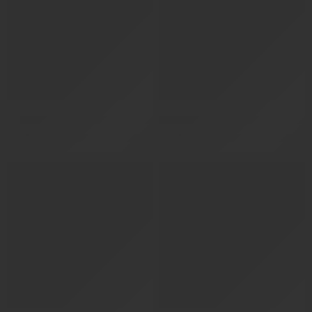
205/65/16 كابسن china H202 2025
205/75/15 كابسن H202 2025
224
ر.س
273
ر.س
249
ر.س
303
ر.س
( شامل الضريبة )
( شامل الضريبة )
-10%
-10%