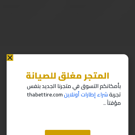
215/75/15 كابسن صيني H2025
225/65/17 كابسن china RS21 2025
290
ر.س
305
ر.س
322
ر.س
339
ر.س
( شامل الضريبة )
( شامل الضريبة )
المتجر مغلق للصيانة
بأمكانكم التسوق في متجرنا الجديد بنفس
تجربة
شراء إطارات أونلاين
thabettire.com
مؤقتاً ..