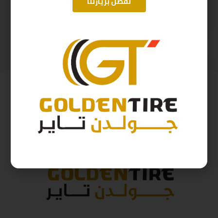
تفضل بزيارتنا
215/60/17 ارم سترونج Thailand 96H 2025
215/60/17 ابولو هندي D2025 96H
362
ر.س
397
ر.س
402
ر.س
441
ر.س
( شامل الضريبة )
( شامل الضريبة )