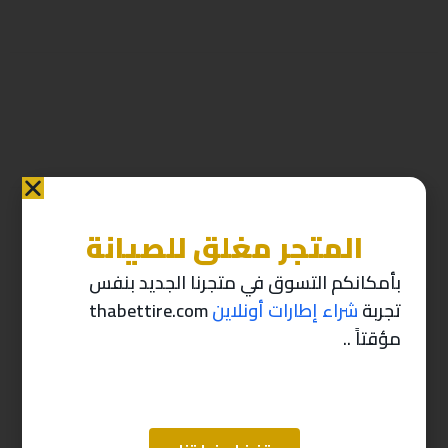
المتجر مغلق للصيانة
منتجات ذات صله
بأمكانكم التسوق في متجرنا الجديد بنفس
تجربة
شراء إطارات أونلاين
thabettire.com
-10%
-10%
مؤقتاً ..