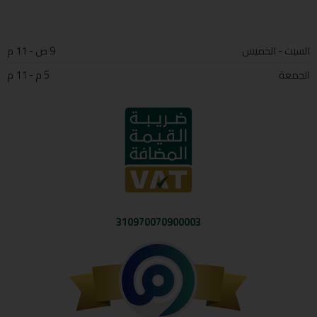
السبت - الخميس
9 ص - 11 م
الجمعة
5 م - 11 م
310970070900003