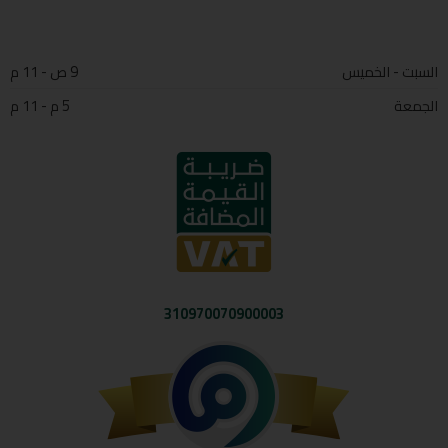
السبت - الخميس
9 ص - 11 م
الجمعة
5 م - 11 م
310970070900003