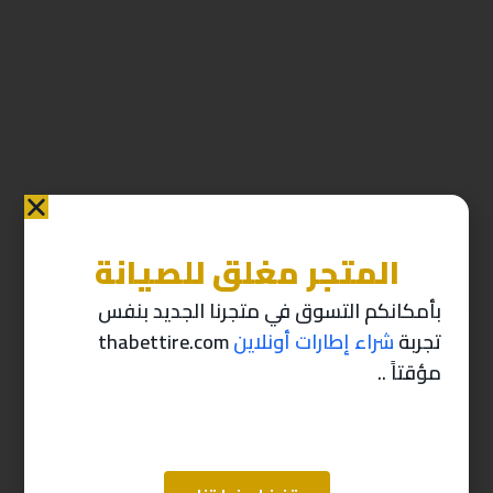
المتجر مغلق للصيانة
منتجات ذات صله
بأمكانكم التسوق في متجرنا الجديد بنفس
تجربة
شراء إطارات أونلاين
thabettire.com
-10%
-10%
مؤقتاً ..