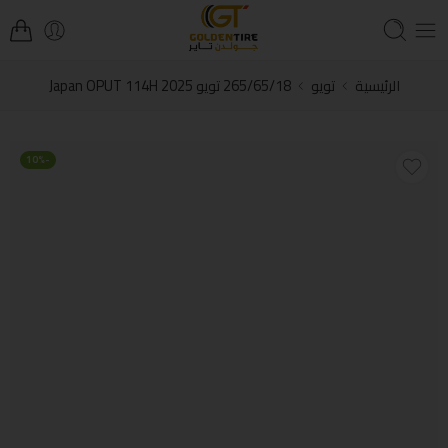
الرئيسية
تويو
265/65/18 تويو Japan OPUT 114H 2025
-10%