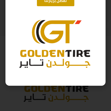
تفضل بزيارتنا
175/70/14 ارم سترونج Thailand 88T 2025
215/75/17.5 ابولو هندي D2025 M124-P14
190
ر.س
906
ر.س
211
ر.س
1,006
ر.س
( شامل الضريبة )
( شامل الضريبة )