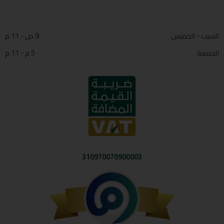
السبت - الخميس
9 ص - 11 م
الجمعة
5 م - 11 م
310970070900003