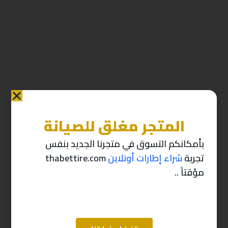
المتجر مغلق للصيانة
منتجات ذات صله
بأمكانكم التسوق في متجرنا الجديد بنفس
تجربة
شراء إطارات أونلاين
thabettire.com
-10%
-10%
مؤقتاً ..