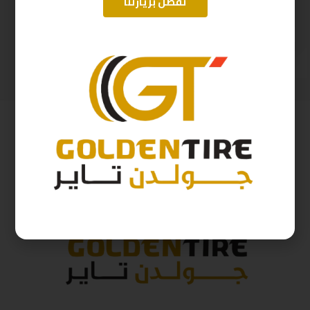
تفضل بزيارتنا
265/70/17 ارم استرونج D2025 115H
275/70/16 اريسون تايلندي A2025
521
ر.س
514
ر.س
579
ر.س
571
ر.س
( شامل الضريبة )
( شامل الضريبة )